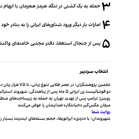
۳
حمله به یک کشتی در تنگه هرمز هم‌زمان با ابهام در
۴
امارات بار دیگر ورود شناورهای ایرانی را به بنادر خود
۵
پس از جنجال استعفا، دفتر مجتبی خامنه‌ای واکنش 
انتخاب سردبیر
تخمین پژوهشگران: در عصر طلایی تنوع زبانی، تا ۷۵ هزار زبان در جهان وجود داشت
دو فوتبالیست زن ایرانی ۵ ماه پس از پناهندگی، شهروند استرالیا شدند
رویترز: ترامپ پس از تهدید تهران به حمله به زیرساخت‌های منط
مرغان مگس‌گیر «خیانتکار» صدایشان را عوض می‌کنند
روایت شما
شهروندان:‌ با «دزدی» اپراتورها، حجم بسته‌های اینترنت بسیار ز