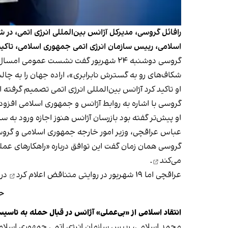
رافائل گروسی، مدیرکل آژانس بین‌المللی انرژی اتمی، در
اسلامی،‌ رییس سازمان انرژی اتمی جمهوری اسلامی، تاکی
گروسی دوشنبه ۲۴ شهریور گفت نشست عم
شکاف‌های رو به گسترش نابرابری»، اراده جهان را به چال
او تاکید کرد آژانس بین‌المللی انرژی اتمی تصمیم گرفته 
گروسی با اشاره به روابط آژانس و جمهوری اسلامی افزود:
او پیش‌تر گفته بود بازرسان آژانس هنوز اجازه ورود به سایت‌های هسته‌ای نطنز و اصفها
عباس عراقچی، وزیر امور خارجه جمهوری اسلامی و گروسی ۱۸ شهریور در قاهره بر سر سازوکاری تازه برای ادامه همکاری‌ها میان
گروسی همان زمان گفت این توافق درباره «راهکارهای عملی
می‌کند
.
عراقچی اما ۱۹ شهریور در روایتی متناقض
اعلام کرد
در 
حم
انتقاد اسلامی از
«بی‌عملی» آژانس در قبال حمله به تاسیس
محمد اسلامی، رییس سازمان انرژی اتمی جمهوری اسلامی، ۲۴ شهریور در نشست عمومی سالانه آژانس در وین گفت: «صنعت هسته‌ای ما با عملیات نظامی از بین 