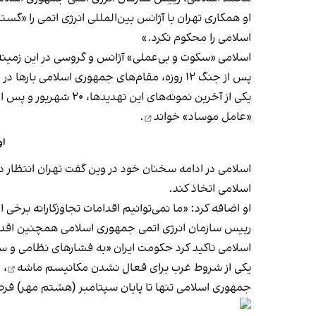
او همکاری تهران با آژانس بین‌المللی انرژی اتمی را «گ
اسلامی را محکوم نکرد.»
اسلامی «سکوت و بی‌عملی» آژانس و گروسی در این زمینه ر
پس از جنگ ۱۲ روزه، مقام‌های جمهوری اسلامی بارها در اظهارنظرهای خود گروسی را به بازداشت در صورت سفر به ایران و حتی به مرگ تهدید کرده‌اند.
یکی از آخرین نمونه‌های این تهدیدها، ۲۰ شهریور و پس از توافق قاهره بود که جواد حسینی‌کیا، نایب‌رییس کمیسیون صنایع و معادن مجلس شورای اسلامی، با انتقاد از آن،
«عامل موساد» خواند
.
او
اسلامی در ادامه سخنان خود در وین گفت تهران انتظار د
اسلامی اتخاذ کند.
او اضافه کرد: «ما نمی‌توانیم اقدامات تجاوزکارانه برخی 
رییس سازمان انرژی اتمی جمهوری اسلامی همچنین اقدام 
اسلامی تاکید کرد حکومت ایران «به فشارهای نظامی و س
یکی از شروط غرب برای فعال‌ نشدن
مکانیسم ماشه
، 
جمهوری اسلامی تنها تا پایان سپتامبر (هشتم مهر) فرصت