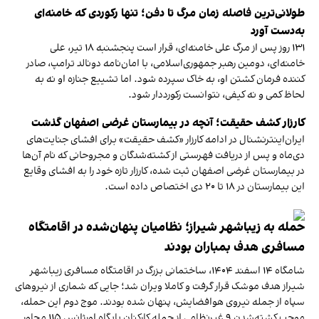
طولانی‌ترین فاصله زمان مرگ تا دفن؛ تنها رکوردی که خامنه‌ای
به‌دست آورد
۱۳۱‍ روز پس از مرگ علی خامنه‌ای، قرار است پنجشنبه ۱۸ تیر، علی
خامنه‌ای، دومین رهبر جمهوری‌اسلامی، با امان‌نامه دونالد ترامپ، صادر
کننده فرمان کشتن او، به خاک سپرده شود. اما تشییع جنازه او نه به
لحاظ کمی و نه کیفی، نتوانست رکورددار شود.
کارزار کشف حقیقت؛ آنچه در بیمارستان غرضی اصفهان گذشت
ایران‌اینترنشنال در ادامه کارزار «کشف حقیقت» برای افشای جنایت‌های
دی‌ماه و پس از دریافت فهرستی از کشته‌شدگان و مجروحانی که نام آن‌ها
در بیمارستان غرضی اصفهان ثبت شده، کارزار تازه خود را به افشای وقایع
این بیمارستان در ۱۸ تا ۲۰ دی اختصاص داده است.
حمله به زیباشهر شیراز؛ نظامیان پنهان‌شده در اقامتگاه
مسافری هدف بمباران بودند
شامگاه ۱۴ اسفند ۱۴۰۴، ساختمانی بزرگ در اقامتگاه مسافری زیباشهر
شیراز هدف موشک قرار گرفت و کاملا ویران شد؛ جایی که شماری از نیروهای
سپاه از جمله نیروی هوافضایش، پنهان شده بودند. موج دوم این حمله،
موجب کشته‌شدن ۹ غیرنظامی از جمله کارکنان پایگاه اورژانس ۱۱۵ مجاور