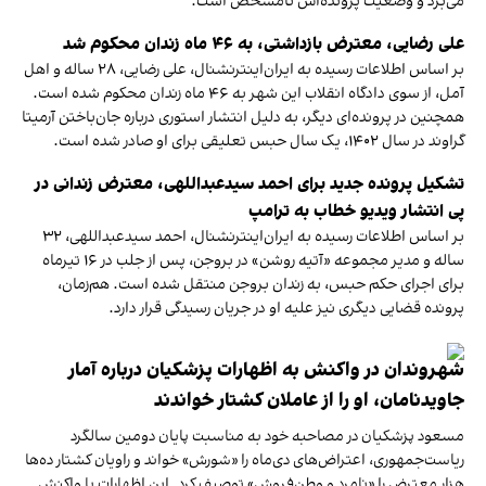
می‌برد و وضعیت پرونده‌اش نامشخص است.
علی رضایی، معترض بازداشتی، به ۴۶ ماه زندان محکوم شد
بر اساس اطلاعات رسیده به ایران‌اینترنشنال، علی رضایی، ۲۸ ساله و اهل
آمل، از سوی دادگاه انقلاب این شهر به ۴۶ ماه زندان محکوم شده است.
همچنین در پرونده‌ای دیگر، به دلیل انتشار استوری درباره جان‌باختن آرمیتا
گراوند در سال ۱۴۰۲، یک سال حبس تعلیقی برای او صادر شده است.
تشکیل پرونده جدید برای احمد سیدعبداللهی، معترض زندانی در
پی انتشار ویدیو خطاب به ترامپ
بر اساس اطلاعات رسیده به ایران‌اینترنشنال، احمد سیدعبداللهی، ۳۲
ساله و مدیر مجموعه «آتیه روشن» در بروجن، پس از جلب در ۱۶ تیرماه
برای اجرای حکم حبس، به زندان بروجن منتقل شده است. هم‌زمان،
پرونده قضایی دیگری نیز علیه او در جریان رسیدگی قرار دارد.
شهروندان در واکنش به اظهارات پزشکیان درباره آمار
جاویدنامان، او را از عاملان کشتار خواندند
مسعود پزشکیان در مصاحبه خود به مناسبت پایان دومین سالگرد
ریاست‌جمهوری، اعتراض‌های دی‌ماه را «شورش» خواند و راویان کشتار ده‌ها
هزار معترض را «نامرد و وطن‌فروش» توصیف کرد. این اظهارات با واکنش