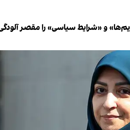
ها» و «شرایط سیاسی» را مقصر آلودگی 