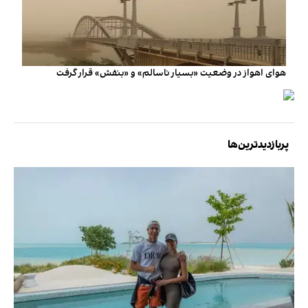
هوای اهواز در وضعیت «بسیار ناسالم» و «بنفش» قرار گرفت
پربازدیدترین‌ها