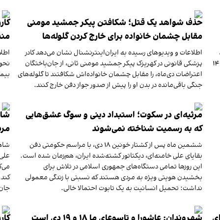
حذف شواهد یک قتل؛ شکافتن پیکر جمشید مومنی
کار
مقابل چشمان خانواده برای خارج کردن گلوله‌ها
منت
اطلاعات و ویدیوهای رسیده به ایران‌اینترنشنال نشان می‌دهد کادر
اطلا
 تهران، شامگاه ۱۸ دی‌ماه ۱۴۰۴
پزشکی قانونی در کهریزک پیکر جمشید مومنی ثانی، از جان‌باختگان
نحوه
اعتراضات دی‌ماه، را مقابل چشمان خانواده‌اش شکافتند تا گلوله‌های
بیما
جنگی باقی‌مانده در بدن او را پیش از صدور جواز دفن خارج کنند.
مرثیه‌ای در سکوت؛ استبداد دینی و سوگ عشق‌هایی
شاه
که به رسمیت شناخته نمی‌شوند
مرد
ششمین ماه پس از کشتار خونین ۱۸ دی، با مراسم حکومتی دفن
شاهز
بقایای علی خامنه‌ای، دیکتاتور کشته‌شده ایران، هم‌زمان شده است.
علی 
این روزها تمامی دستگاه‌های جمهوری اسلامی در تلاش برای
می‌ک
بخشیدن هویتی ویژه به مردی هستند که نسبتی با زندگی معمولی
کند.
نداشت: تحمیل انسانیت به یک تابوت احتمالا خالی.
جان‌
ای
شهروندان: عاشورا و تاسوعای ما ۱۸ و ۱۹ دی‌ است
کار