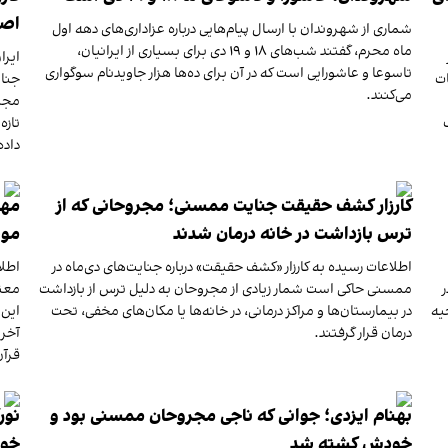
اصف
شماری از شهروندان با ارسال پیام‌هایی درباره عزاداری‌های دهه اول
ماه محرم، گفتند شب‌های ۱۸ و ۱۹ دی برای بسیاری از ایرانیان،
ایرا
تاسوعا و عاشورایی است که در آن برای ده‌ها هزار جاویدنام سوگواری
ات
جنای
می‌کنند.
مجرو
داده
کارزار کشف حقیقت جنایت ممسنی؛ مجروحانی که از
مهر
ترس بازداشت در خانه درمان شدند
موس
اطلاعات رسیده به کارزار «کشف حقیقت» درباره جنایت‌های دی‌ماه در
اطلا
مسنی، شامگاه ۱۸ دی‌ ۱۴۰۴ در
ممسنی حاکی است شمار زیادی از مجروحان به دلیل ترس از بازداشت
یه
در بیمارستان‌ها و مراکز درمانی، در خانه‌ها یا مکان‌های مخفی، تحت
این 
درمان قرار گرفتند.
آخری
قرآن
بهنام ایزدی؛ جوانی که ناجی مجروحان ممسنی بود و
نور
خودش کشته شد
خون