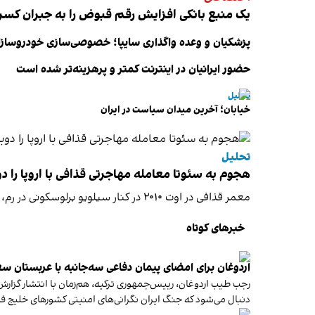
یک منبع بانکی افزایش رقم قبوض را به جبران کس
پزشکیان و وعده واگذاری سایپا؛ خصوصی‌سازی خودروسازا
حضور ایرانیان در اینترنت کمتر و پرهزینه‌تر شده است
تحلیل
خیابان؛ آخرین میدان سیاست در ایران
تحلیل
هجوم به سئوتا معامله مهاجرتی قذافی با اروپا را دوب
معمر قذافی در اوت ۲۰۱۰ در کنار سیلویو برلوسکونی در رم، بهای دور نگه داشتن مهاجران آفریقایی از اروپا را اعلام کرد: دست‌کم پنج میلیارد یورو در سال.
خبرهای کوتاه
اردوغان برای امضای پیمان دفاعی سه‌جانبه با عربستان س
رجب طیب اردوغان، رییس‌جمهوری ترکیه، هم‌زمان با انتشار گزار
دنبال می‌شود که جنگ ایران نگرانی‌های امنیتی کشورهای خلیج ف