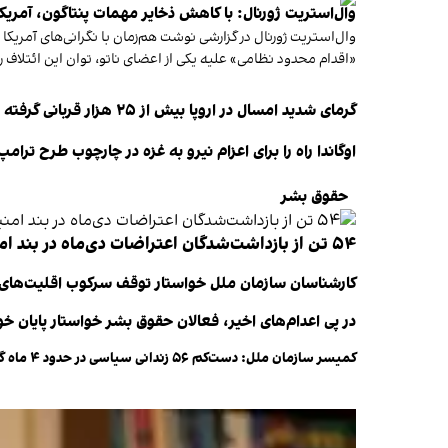
وال‌استریت ژورنال: با کاهش ذخایر مهمات پنتاگون، آمریک
وال‌استریت ژورنال در گزارشی نوشت هم‌زمان با نگرانی‌های آمری
«اقدام محدود نظامی» علیه یکی از اعضای ناتو، توان این ائتلاف ر
گرمای شدید امسال در اروپا بیش از ۲۵ هزار قربانی گرفته است
اوگاندا راه را برای اعزام نیرو به غزه در چارچوب طرح ترامپ
حقوق بشر
۵۴ تن از بازداشت‌شدگان اعتراضات دی‌ماه در بند امنیتی زندان اردبیل به سر می‌برند
کارشناسان سازمان ملل خواستار توقف سرکوب اقلیت‌های ا
در پی اعدام‌های اخیر، فعالان حقوق بشر خواستار پایان خ
کمیسر سازمان ملل: دست‌کم ۵۶ زندانی سیاسی در حدود ۴ ماه گذشته در ایران اعدام شده‌اند