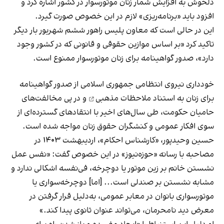
دلخوش به افزایش شمار زنان موتورسوار در کشور اشاره کرد و
افزود باید «برنامه‌ریزی» لازم در این خصوص صورت گیرد.
این در حالی است که معاون پلیس راهور ششم شهریور بار دیگر
تاکید کرد «بر اساس موازین حقوقی و قانونی که در کشور وجود
دارد»، صدور گواهینامه برای زنان موتورسوار ممنوع است.
خودداری نیروی انتظامی جمهوری اسلامی از صدور گواهینامه
برای زنان به استناد
ملاحظات مذهبی
و در پی مخالفت‌های
حامیان حکومت، طی سال‌های اخیر با انتقادهای گسترده‌ای از
سوی افکار عمومی و کنشگران حقوق زنان مواجه شده است.
حسین وحیدپور، «کارشناس احکام»، اردیبهشت ۱۴۰۳ در
مصاحبه با رسانه «حوزه‌نیوز» در این خصوص گفت: «نفس عمل
نشستن خانم بر زین موتور یا دوچرخه، فی‌نفسه اشکالی ندارد و
مشابه نشستن بر صندلی است... [اما] دوچرخه‌سواری یا
موتورسواری بانوان در معابر عمومی، به‌دلیل قرار گرفتن در
معرض دید نامحرمان، می‌تواند عنوان ثانوی پیدا کند.»