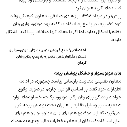
او دلیل این استنباط را «ایجاد مفسده و باز شدن راه برای
فسادهای آتی» عنوان کرد.
پیش‌تر در مرداد ۱۳۹۸ نیز هادی صادقی، معاون فرهنگی وقت
قوه قضاییه، در پاسخ به انتقادات گفته بود موتورسواری زنان
«ظاهرا اشکال ندارد، اما اگر با عفاف آنها منافات پیدا کند، اشکال
دارد».
اختصاصی؛ منع فروش بنزین به زنان موتورسوار و
دستور «گزارش‌دهی مصور» به پمپ بنزین‌های
کرمان
زنان موتورسوار و مشکل پوشش بیمه
معاون تقنینی معاونت پارلمانی ریاست‌جمهوری در ادامه
اظهارات خود گفت بر اساس قوانین جاری، در صورت وقوع
حوادث رانندگی برای زنان راکب موتورسیکلت، خسارت‌های وارد
شده به سایر وسایل نقلیه یا عابران تحت پوشش بیمه قرار
نمی‌گیرد، که این موضوع هم برای زنان موتورسوار و هم برای
سایر استفاده‌کنندگان از معابر «خطرات مالی جدی» به همراه