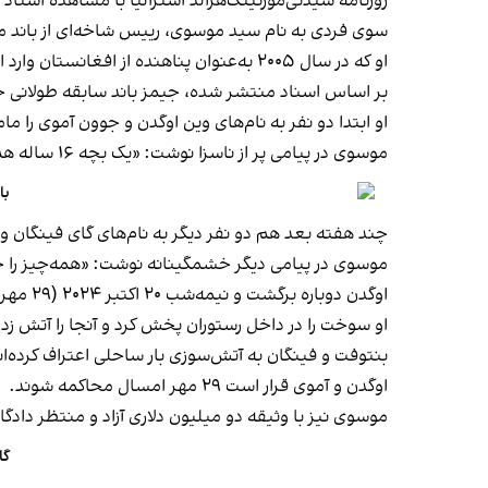
روزنامه سیدنی‌مورنینگ‌هرالد استرالیا با مشاهده اسنا
سوی فردی به نام سید موسوی، رییس شاخه‌ای از باند م
او که در سال ۲۰۰۵ به‌عنوان پناهنده از افغانستان وارد استرالیا شد، در پیام‌رسان سیگنال با نام مستعار «جیمز باند» عملیات را هدایت می‌کرد.
بر اساس اسناد منتشر شده، جیمز باند سابقه طولانی جرائم خشونت‌آمی
او ابتدا دو نفر به نام‌های وین اوگدن و جوون آموی را ما
موسوی در پیامی پر از ناسزا نوشت: «یک بچه ۱۶ ساله هم می‌توانست این کار را انجام بدهد.»
با
چند هفته بعد هم دو نفر دیگر به نام‌های گای فینگان و ک
موسوی در پیامی دیگر خشمگینانه نوشت: «همه‌چیز را 
اوگدن دوباره برگشت و نیمه‌شب ۲۰ اکتبر ۲۰۲۴ (۲۹ مهر ۱۴۰۳) وارد رستوران کوشر شد.
او سوخت را در داخل رستوران پخش کرد و آنجا را آتش زد؛ 
بنتوفت و فینگان به آتش‌سوزی بار ساحلی اعتراف کرده‌اند
اوگدن و آموی قرار است ۲۹ مهر امسال محاکمه شوند.
موسوی نیز با وثیقه دو میلیون دلاری آزاد و منتظر دادگ
گا