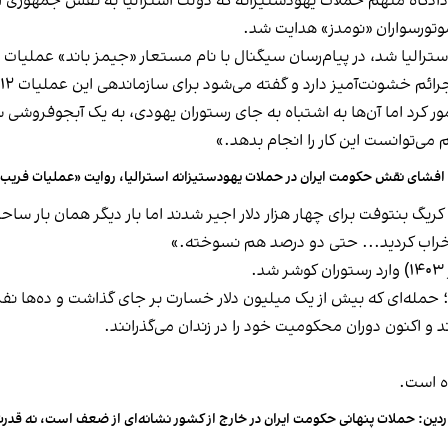
د دادگاه متهم حملات یهودستیزانه که دولت استرالیا به نقش جمهوری ا
وتورسواران «نومدز» هدایت شد.
ز دارد و گفته می‌شود برای سازماندهی این عملیات ۱۲ هزار دلار دریافت کرده است.
مور کرد اما آن‌ها به اشتباه به جای رستوران یهودی، به یک آبجوفروشی س
 افشای نقش حکومت ایران در حملات یهودستیزانه استرالیا، روایت «عملیات فریب» 
ریگ بنتوفت برای چهار هزار دلار اجیر شدند اما بار دیگر همان بار ساح
خراب کردید... حتی دو درصد هم نسوخته.»
حمله‌ای که بیش از یک میلیون دلار خسارت بر جای گذاشت و ده‌ها نفر از
 و اکنون دوران محکومیت خود را در زندان می‌گذرانند.
اه است.
ردین: حملات پنهانی حکومت ایران در خارج از کشور نشانه‌ای از ضعف است، نه قدر