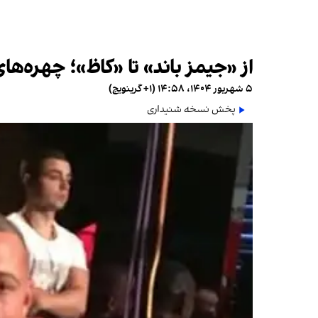
از «جیمز باند» تا «کاظ»؛ چهره‌ه
۵ شهریور ۱۴۰۴، ۱۴:۵۸ (‎+۱ گرینویچ)
پخش نسخه شنیداری