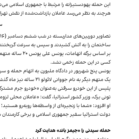
این حمله یهودستیزانه را مرتبط با جمهوری اسلامی می‌دا
هرچند به نظر می‌رسد عاملان بازداشت‌شده از نقش تهران ب
سف
ساختمان را به آتش کشیدند و سپس به سرعت گریختند. 
بر اساس برگه اتهامات، یونس علی یونس ۲۰ ساله متهم است که این خودرو را برای حمله سرقت کرده و با به آتش کشیدن کنیسه، جان افراد داخل آن را به خطر انداخته است.
کسی در این حمله زخمی نشد.
یونس پنج شهریور در دادگاه ملبورن به اتهام حمله و سرق
یک متهم دیگر به نام جووانی لائولو ۲۱ ساله نیز ماه گذشته میلادی با اتهام مشابه در دادگاه حاضر شده بود.
پلیس از این خودرو سرقتی به‌عنوان «خودرو جرم مشترک» 
تونی برک، وزیر کشور استرالیا، گفت: «عاملان محلی لز
او افزود: «شما با زنجیره‌ای از واسطه‌ها روبه‌رو هستید؛
دولت استرالیا سفیر جمهوری اسلامی و برخی کارمندان سف
حمله سیدنی را «جیمز باند» هدایت کرد