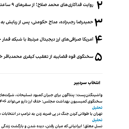
۲
روایت فداکاری‌های محمد صلاح؛ از سفرهای ۹ ساعته تا خوابیدن زیر آسمان قاهره
۳
حمیدرضا رجب‌زاده، مداح حکومتی، پس از ربایش به
۴
آمریکا صرافی‌های ارز دیجیتال مرتبط با شبکه قمار 
۵
سخنگوی قوه قضاییه از تعقیب کیفری محمدباقر خرازی،
انتخاب سردبیر
واشینگتن‌پست: پنتاگون برای جبران کمبود تسلیحات، شرکت‌های
سخنگوی کمیسیون بهداشت مجلس: حذف ارز دارو می‌تواند ۱۴۰۶ را به «سال کشتار بیماران» تبدیل کند
تحلیل
تهران با طولانی کردن جنگ در پی ضربه زدن به ترامپ در انتخابات 
تحلیل
نسل معلق؛ ایرانیانی که میان رفتن، دیده شدن و بازگشت زندگی م