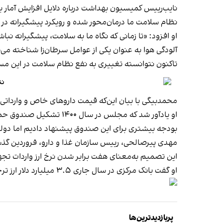
نایب‌رییس کمیسیون بهداشت درباره دلایل افزایش آمار ب
نظام سلامت ما درمان‌محور شده و رویکرد پیشگیرانه در 
او افزود: «تا زمانی که نگاه ما به سلامت، پیشگیرانه
آلودگی هوا به عنوان یکی از عوامل سرطان‌زا شناخته می‌
تاکنون نتوانسته تغییری به نفع نظام سلامت در این مسی
نتایج
محمدبیگی با بیان این‌که قیمت داروهای خاص و وارداتی تا ۱۰ برابر افزایش یافته، گفت: «برداشتن ارز ترجیحی باعث جهش قیمت داروها شد و جبران این افزایش عملا ممکن
او یادآور شد که مجلس د
بودجه بیشتری برای این صندوق پیشنهاد دادیم اما دولت
مهدی پیرصالحی، رییس سازمان غذا و دارو، فروردین گذشته اعلام کرد در سال جار
این تصمیم به‌معنای هفت برابر شدن نرخ ارز واردات تج
او گفت بانک مرکزی در سال جاری ۳.۵ میلیارد دلار ارز ترجیحی با نرخ ۲۸ هزار و ۵۰۰ تومان و حدود ۱.۵ میلیارد دلار ارز توافقی برای تامین دارو و تجهیزات پزشکی اختصاص خواهد داد.
پربازدیدترین‌ها