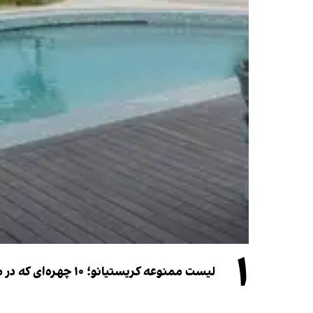
۱
لیست ممنوعه کریستیانو؛ ۱۰ چهره‌ای که در مراسم عروسی رونالدو و جورجینا جایی ندارند