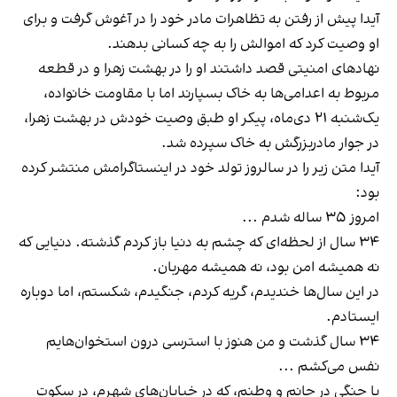
آیدا پیش از رفتن به تظاهرات مادر خود را در آغوش گرفت و برای
او وصیت کرد که اموالش را به چه کسانی بدهند.
نهادهای امنیتی قصد داشتند او را در بهشت زهرا و در قطعه
مربوط به اعدامی‌ها به خاک بسپارند اما با مقاومت خانواده،
یک‌شنبه ۲۱ دی‌ماه، پیکر او طبق وصیت خودش در بهشت زهرا،
در جوار مادربزرگش به خاک سپرده شد.
آیدا متن زیر را در سالروز تولد خود در اینستاگرامش منتشر کرده
بود:
امروز ٣٥ ساله شدم ...
٣٤ سال از لحظه‌اى كه چشم به دنيا باز كردم گذشته. دنيايى كه
نه هميشه امن بود، نه هميشه مهربان.
در اين سال‌ها خنديدم، گريه كردم، جنگيدم، شكستم، اما دوباره
ايستادم.
۳۴ سال گذشت و من هنوز با استرسی درون استخوان‌هایم
نفس مى‌كشم ...
با جنگی در جانم و وطنم، که در خیابان‌های شهرم، در سکوت