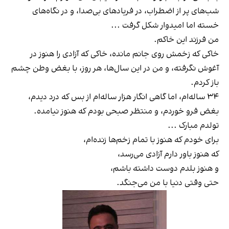
شب‌های پر از اضطراب، در فریادهای بی‌صدا، و در نگاه‌های
خسته اما امیدوار شکل گرفت ...
من فرزند اين خاكم.
خاكى كه زخمش روى جانم مانده، خاكى كه آزادى را هنوز در
آغوش نگرفته، و من در اين سال‌ها، هر روز، با بغض وطن چشم
باز كردم.
٣۴ ساله‌ام، اما گاهی انگار هزار ساله‌ام از بس كه درد ديدم،
بغض فرو خوردم، و منتظر صبحى بودم كه هنوز نيامده.
تولدم مبارک ...
براى خودم كه هنوز با تمام زخم‌ها زنده‌ام،
كه هنوز باور دارم آزادى مى‌رسد،
و هنوز بلدم دوست داشته باشم،
حتی وقتی دنيا با من می‌جنگد.