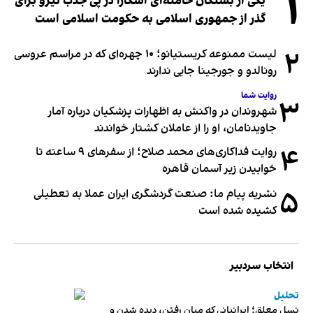
۱
یکی از بستگان خامنه‌ای آشکارا در پی جذب نیرو برای
گذر از جمهوری اسلامی به حکومت اسلامی است
۲
لیست ممنوعه کریستیانو؛ ۱۰ چهره‌ای که در مراسم عروسی
رونالدو و جورجینا جایی ندارند
روایت شما
۳
شهروندان در واکنش به اظهارات پزشکیان درباره آمار
جاویدنامان، او را از عاملان کشتار خواندند
۴
روایت فداکاری‌های محمد صلاح؛ از سفرهای ۹ ساعته تا
خوابیدن زیر آسمان قاهره
۵
نشریه پیام ما: صنعت گردشگری ایران عملا به تعطیلی
کشیده شده است
انتخاب سردبیر
تحلیل
نسل معلق؛ ایرانیانی که میان رفتن، دیده شدن و