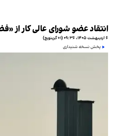
انتقاد عضو شورای عالی کار از «فض
۶ اردیبهشت ۱۴۰۵، ۰۹:۳۶ (‎+۱ گرینویچ)
پخش نسخه شنیداری