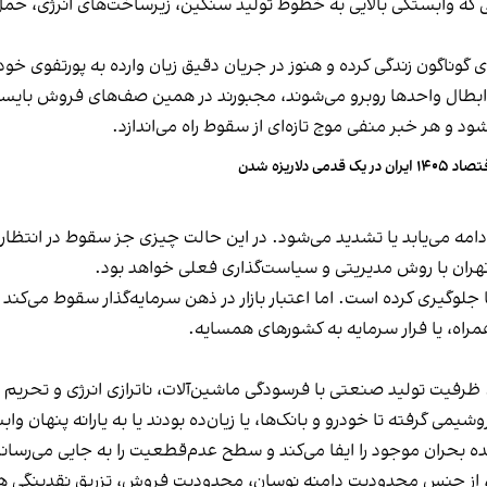
یی که وابستگی بالایی به خطوط تولید سنگین، زیرساخت‌های انرژی، ح
 گوناگون زندگی کرده و هنوز در جریان دقیق زیان وارده به پورتفوی خو
وج ابطال واحدها روبرو می‌شوند، مجبورند در همین صف‌های فروش بایست
د و هر خبر منفی موج تازه‌ای از سقوط راه می‌اندازد.
۱۴۰ ایران در یک قدمی دلاریزه شدن
ادامه می‌یابد یا تشدید می‌شود. در این حالت چیزی جز سقوط در انتظار
تهران با روش مدیریتی و سیاست‌گذاری فعلی خواهد بود.
لوگیری کرده است. اما اعتبار بازار در ذهن سرمایه‌گذار سقوط می‌کند و 
 همراه، یا فرار سرمایه به کشورهای همسایه.
رفیت تولید صنعتی با فرسودگی ماشین‌آلات، ناترازی انرژی و تحریم 
یمی گرفته تا خودرو و بانک‌ها، یا زیان‌ده بودند یا به یارانه‌ پنهان واب
 بحران موجود را ایفا می‌کند و سطح عدم‌قطعیت را به جایی می‌رساند 
گیرد، از جنس محدودیت دامنه‌ نوسان، محدودیت فروش، تزریق نقدینگی هد