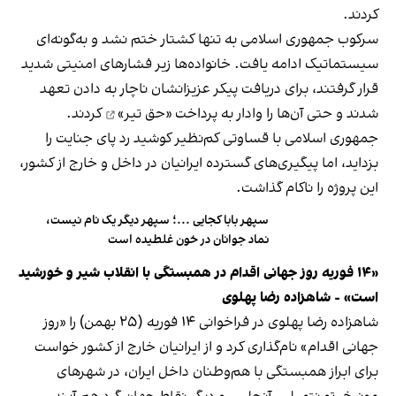
کردند.
سرکوب جمهوری اسلامی به تنها کشتار ختم نشد و به‌گونه‌ای
سیستماتیک ادامه یافت. خانواده‌ها زیر فشارهای امنیتی شدید
قرار گرفتند، برای دریافت پیکر عزیزانشان ناچار به دادن تعهد
شدند و حتی آن‌ها را وادار به پرداخت
«حق تیر»
کردند.
‏جمهوری اسلامی با قساوتی کم‌نظیر کوشید رد پای جنایت را
بزداید، اما پیگیری‌های گسترده ایرانیان در داخل و خارج از کشور،
این پروژه را ناکام گذاشت.
سپهر بابا کجایی ...؛ سپهر دیگر یک نام نیست،
نماد جوانان در خون غلطیده است
«۱۴ فوریه روز جهانی اقدام در همبستگی با انقلاب شیر و خورشید
است» - شاهزاده رضا پهلوی
شاهزاده رضا پهلوی در فراخوانی ۱۴ فوریه (۲۵ بهمن) را «روز
جهانی اقدام» نام‌گذاری کرد و از ایرانیان خارج از کشور خواست
برای ابراز همبستگی با هم‌وطنان داخل ایران، در شهرهای