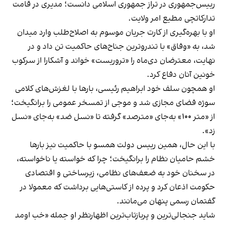
رییس‌جمهوری در تراز جمهوری اسلامی دانست؛ مدیری در قامت
تدارکاتچی مطیع امر ولایت.
او با بهره‌گیری از کارت جریان موسوم به اصلاح‌طلب وارد میدان
شد، به «وفاق» با تندروترین جناح‌های حاکمیت تن داد و در
نهایت، معترضان دی‌ماه را «تروریست» خواند و آشکارا از سرکوب
خونین آنان دفاع کرد.
او همچون سلف خود ابراهیم رئیسی، بارها با لغزش‌های کلامی
سوژه فضای مجازی شد و موجی از تمسخر عمومی را برانگیخت؛
از «متر ۱۰۰» به‌جای «مترصد» گرفته تا «نسل ضد» به‌جای «نسل
زد».
با این حال، همین رییس دولت همسو با حاکمیت نیز بارها
خشم حامیان نظام را برانگیخت؛ چرا که خواسته یا ناخواسته،
در سخنان خود به ضعف‌های نظامی، زیرساختی و اقتصادی
حکومت اذعان کرد و پرده از کاستی‌هایی برداشت که معمولا در
گفتمان رسمی پنهان می‌مانند.
‏شاید جنجالی‌ترین و پربازتاب‌ترین اظهار‌نظر او جمله «خب اومد