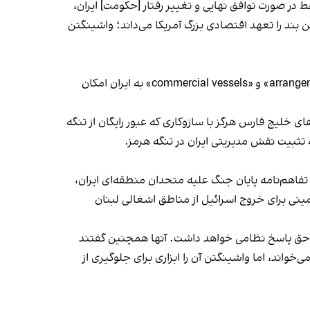
 در صورت توافق نهایی و تغییر رفتار [حکومت] ایران،
 بند را تعهد اقتصادی بزرگ آمریکا می‌داند؛ واشینگتن
متن جمهوری اسلامی بند تنگه هرمز را مهم‌ترین بند تفاهم‌نامه معرفی کرده و می‌گوید واژه‌هایی مانند «arrangements»، «best efforts» و «commercial vessels» به ایران امکان
بدون هزینه کشتی‌های تجاری برای ۶۰ روز است و کشورهای خلیج فارس هرگز با سازوکاری که عبور رایگان از تنگه
ه تثبیت نقش مدیریتی ایران در تنگه هرمز.
تفاهم‌نامه پایان جنگ علیه متحدان منطقه‌ای ایران،
ینی برای خروج اسرائیل از مناطق اشغالی لبنان
ائیل حق پاسخ نظامی خواهد داشت. آنها همچنین گفتند
خواند، اما واشینگتن آن را ابزاری برای جلوگیری از