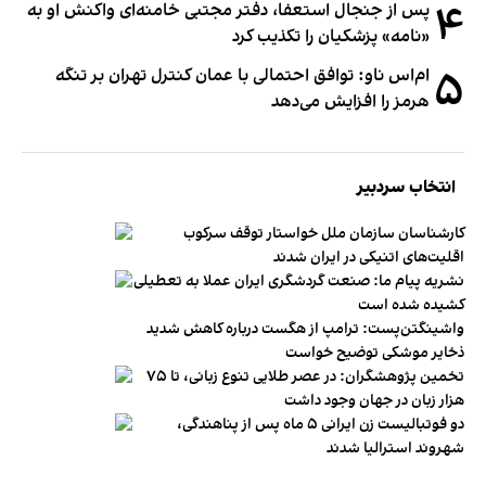
۴
پس از جنجال استعفا، دفتر مجتبی خامنه‌ای واکنش او به
«نامه» پزشکیان را تکذیب کرد
۵
ام‌اس ناو: توافق احتمالی با عمان کنترل تهران بر تنگه
هرمز را افزایش می‌دهد
انتخاب سردبیر
کارشناسان سازمان ملل خواستار توقف سرکوب
اقلیت‌های اتنیکی در ایران شدند
نشریه پیام ما: صنعت گردشگری ایران عملا به تعطیلی
کشیده شده است
واشینگتن‌پست: ترامپ از هگست درباره کاهش شدید
ذخایر موشکی توضیح خواست
تخمین پژوهشگران: در عصر طلایی تنوع زبانی، تا ۷۵
هزار زبان در جهان وجود داشت
دو فوتبالیست زن ایرانی ۵ ماه پس از پناهندگی،
شهروند استرالیا شدند