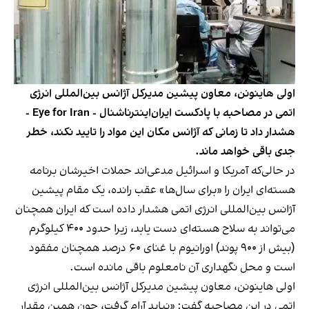
اولی هاینونن، معاون پیشین مدیرکل آژانس بین‌المللی انرژی
اتمی در مصاحبه با پادکست ایران‌اینترناشنال - Eye for Iran -
هشدار داد تا زمانی که آژانس مکان این مواد را تایید نکند، خطر
جدی باقی خواهد ماند.
در حالی‌که آمریکا و اسرائیل مدعی‌اند حملات اخیرشان برنامه
هسته‌ای ایران را «برای سال‌ها» عقب رانده، یک مقام پیشین
آژانس بین‌المللی انرژی اتمی هشدار داده است که ایران همچنان
می‌تواند به سلاح هسته‌ای دست یابد، زیرا حدود ۴۰۰ کیلوگرم
(بیش از ۹۰۰ پوند) اورانیوم با غنای ۶۰ درصد همچنان مفقود
است و محل نگهداری آن نامعلوم باقی مانده است.
اولی هاینونن، معاون پیشین مدیرکل آژانس بین‌المللی انرژی
اتمی در این مصاحبه گفت: «نباید آرام گرفت، چون همین مقدار