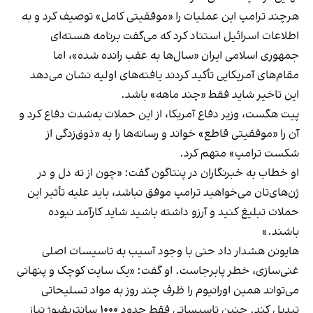
هرچند ترامپ این عملیات را «موفقیتی کامل» توصیف کرد و به
اطلاعات اسرائیل استناد کرد که می‌گفت برنامه هسته‌ای
جمهوری اسلامی ایران «سال‌ها به عقب رانده شده»، اما
مقام‌های آمریکایی تأکید کردند یافته‌های اولیه نشان می‌دهد
این تاخیر شاید فقط «چند ماهه» باشد.
پیت هگست، وزیر دفاع آمریکا، از این حملات به‌شدت دفاع کرد و
آن را «موفقیتی قاطع» خواند و رسانه‌ها را به «ذوق‌زدگی از
شکست ترامپ» متهم کرد.
او خطاب به خبرنگاران در پنتاگون گفت: «چون از ته دل و در
ژن‌های‌تان می‌خواهید ترامپ موفق نباشد، باید علیه تأثیر این
حملات تبلیغ کنید و آرزو داشته باشید شاید کارآمد نبوده
باشند.»
هایونن هشدار داد حتی با وجود آسیب به تاسیسات اصلی
غنی‌سازی، خطر پابرجاست. او گفت: «یک سایت کوچک و پنهانی
می‌تواند همین اورانیوم را ظرف چند روز به مواد تسلیحاتی
تبدیل کند. چنین تاسیساتی فقط حدود ۱۰۰۰ سانتریفیوژ نیاز