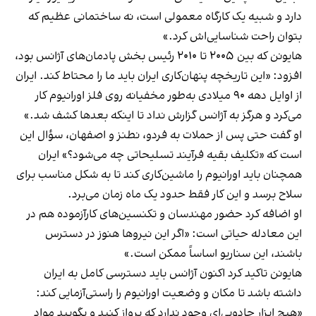
دارد و شبیه یک کارگاه معمولی است، نه ساختمانی عظیم که
بتوان راحت شناسایی‌اش کرد.»
هایونن که بین ۲۰۰۵ تا ۲۰۱۰ رئیس بخش پادمان‌های آژانس بود،
افزود: «این تاریخچه پنهان‌کاری ایران باید ما را محتاط کند. ایران
از اوایل دهه ۹۰ میلادی به‌طور مخفیانه روی فلز اورانیوم کار
می‌کرد و هرگز به آژانس گزارش نداد تا اینکه بعدها کشف شد.»
او گفت حتی پس از حملات به فردو، نطنز و اصفهان، سؤال این
است که «تکلیف بقیه فرآیند تسلیحاتی چه می‌شود؟» ایران
همچنان باید اورانیوم را ماشین‌کاری کند تا به شکل مناسب برای
سلاح برسد و این کار فقط حدود یک ماه زمان می‌برد.
او اضافه کرد حضور مهندسان و تکنسین‌های کارآزموده هم در
این معادله حیاتی است: «اگر این نیروها هنوز در دسترس
باشند، این سناریو اساساً ممکن است.»
هایونن تاکید کرد اکنون آژانس باید دسترسی کامل به ایران
داشته باشد تا مکان و وضعیت اورانیوم را راستی‌آزمایی کند:
«هیچ ابزار جادویی‌ای وجود ندارد که پرواز کنید و بگویید مواد