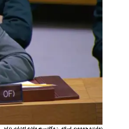
نماینده جمهوری اسلامی:‌ مکانیسم ماشه اعتباری ندارد