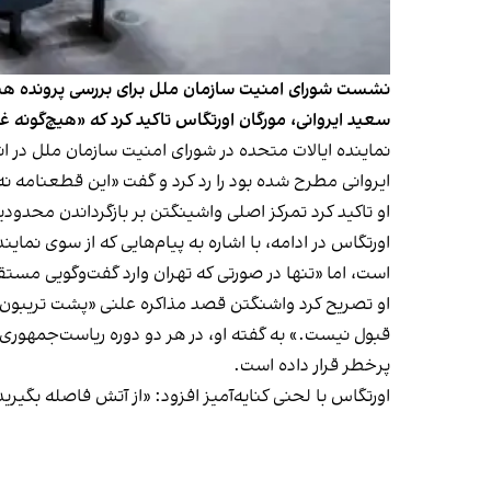
نشست شورای امنیت سازمان ملل برای بررسی پرونده هسته‌ا
سعید ایروانی، مورگان اورتگاس تاکید کرد که «هیچ‌گونه غ
ایروانی مطرح شده بود را رد کرد و گفت «این قطعنامه نه با اتمام فرآین
او تاکید کرد تمرکز اصلی واشینگتن بر بازگرداندن محدودی
اورتگاس در ادامه، با اشاره به پیام‌هایی که از سوی ن
است، اما «تنها در صورتی که تهران وارد گفت‌وگویی مست
او تصریح کرد واشنگتن قصد مذاکره علنی «پشت تریبون» را
قبول نیست.» به گفته او، در هر دو دوره ریاست‌جمهوری د
پرخطر قرار داده است.
اورتگاس با لحنی کنایه‌آمیز افزود: «از آتش فاصله بگی