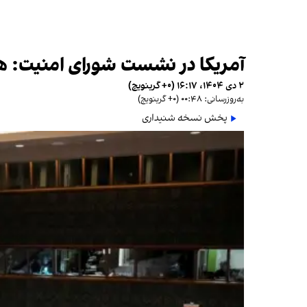
آمریکا در نشست شورای امنیت: هیچ
۲ دی ۱۴۰۴، ۱۶:۱۷ (‎+۰ گرینویچ)
به‌روزرسانی: ۰۰:۴۸ (‎+۰ گرینویچ)
پخش نسخه شنیداری