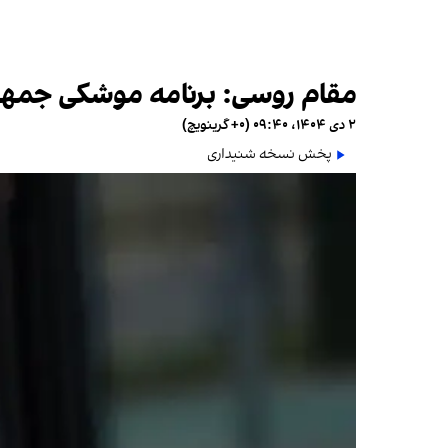
مقام روسی: برنامه موشکی جمهوری
۲ دی ۱۴۰۴، ۰۹:۴۰ (‎+۰ گرینویچ)
پخش نسخه شنیداری