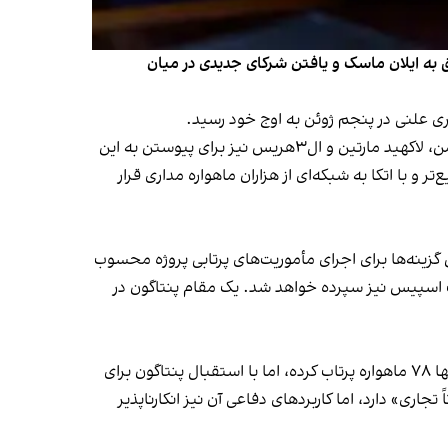
به ایلان ماسک و یافتن شرکای جدیدی در میان
ری علنی در پنجم ژوئن به اوج خود رسید.
بر اساس این گزارش، پنتاگون اخیراً مذاکراتی با پروژه کوایپر (Kuiper) شرکت آمازون داشته و از شرکت‌هایی همچون نورثروپ گرومن، لاکهید مارتین و ال۳هریس نیز برای پیوستن به این
و با اتکا به شبکه‌ای از هزاران ماهواره مداری قرار
ولتی، یکی از اصلی‌ترین گزینه‌ها برای اجرای مأموریت‌های پرتابی پروژه محسوب
وک اسپیس نیز سپرده خواهد شد. یک مقام پنتاگون در
پروژه کوایپر، تلاش ۱۰ میلیارد دلاری آمازون برای ساخت منظومه‌ای متشکل از ۳۰۰۰ ماهواره در مدار پایین زمین، گرچه تاکنون تنها ۷۸ ماهواره پرتاب کرده، اما با استقبال پنتاگون برای
ی» دارد، اما کاربردهای دفاعی آن نیز انکارناپذیر