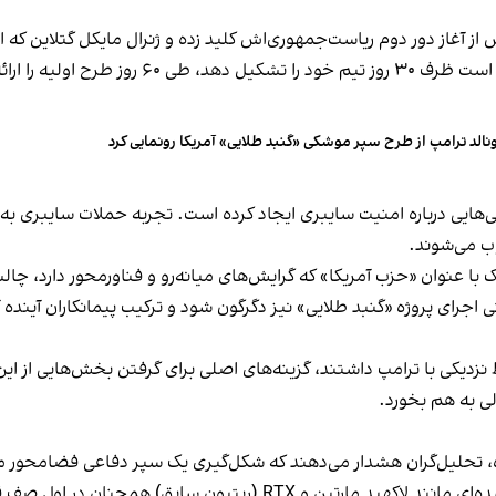
س از آغاز دور دوم ریاست‌جمهوری‌اش کلید زده و ژنرال مایکل گتلاین که 
نالد ترامپ از طرح سپر موشکی «گنبد طلایی» آمریکا رونمایی کرد
رانی‌هایی درباره امنیت سایبری ایجاد کرده است. تجربه حملات سایبری 
 می‌شوند.
ا عنوان «حزب آمریکا» که گرایش‌های میانه‌رو و فناورمحور دارد، چ
ای پروژه «گنبد طلایی» نیز دگرگون شود و ترکیب پیمانکاران آینده آن در
ی به هم بخورد.
، تحلیل‌گران هشدار می‌دهند که شکل‌گیری یک سپر دفاعی فضامحور ممک
سابق) همچنان در اول صف قراردادها قرار دارند.