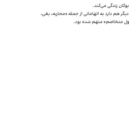
ره از شعبه ۱۰ بازپرسی دادسرای عمومی و انقلاب ارومیه، بیگ‌زاده بابامیری در پرونده‌ای که ۱۳ متهم دیگر هم دارد به اتهاماتی از جمله «محاربه، بغی،
 دول متخاصم» متهم شده بود.