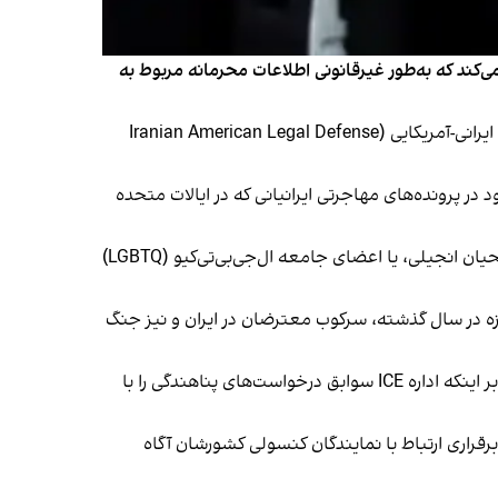
کا، را متهم می‌کند که به‌طور غیرقانونی اطلاعات محرمانه مربوط به
وکلای گروه دعاوی عمومی «پابلیک سیتیزن» (Public Citizen Litigation Group) در این پرونده، نمایندگی صندوق دفاع حقوقی ایرانی-آمریکایی (Iranian American Legal Defense
 پرونده‌های مهاجرتی ایرانیانی که در ایالات متحده
در متن دادخواست آمده است: «بسیاری از این پناهجویان از معترضان حامی دموکراسی، اعضای اقلیت‌های مذهبی مانند مسیحیان انجیلی، یا اعضای جامعه ال‌جی‌بی‌تی‌کیو (LGBTQ)
ادخواست همچنین گفته شده است که این سیاست حتی پس از حملات آمریکا به جمهوری اسلامی در جریان جنگ ۱۲ روزه در سال گذشته، سرکوب معترضان در ایران و نیز جنگ
وزارت امنیت داخلی آمریکا، که اداره مهاجرت و گمرک آمریکا (ICE) زیرمجموعه آن است، در بیانیه‌ای اعلام کرد: «این ادعاها مبنی بر اینکه اداره ICE سوابق درخواست‌های پناهندگی را با
رقراری ارتباط با نمایندگان کنسولی کشورشان آگاه