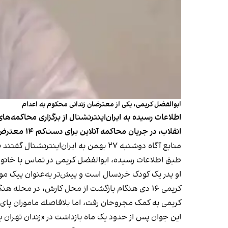
ابوالفضل کریمی، یکی از معترضان زندانی محکوم به اعدام
انقلاب، در جریان محاکمه آنلاین برای دست‌کم ۱۴ معترض، از جمله ابوالفضل کریمی، حکم اعدام صادر کرده است.
منابع آگاه دوشنبه ۲۷ بهمن به ایران‌اینترنشنال گفتند صلواتی برای معترضان در گروه‌های ۱۴ نفره به شکل هم‌زمان جلسات محاکمه آنلاین برگزار می‌کند.
طبق اطلاعات رسیده، ابوالفضل کریمی در تماس با خانو
او پدر یک کودک خردسال است و پیش‌تر به‌عنوان پیک موتو
کریمی ۱۶ دی هنگام بازگشت از محل کارش، در محله هنگام تهران با دو زن مجروح روبه‌رو شد که گلوله نیروهای سرکوب به پایشان اصابت کرده بود.
کریمی به کمک مجروحان رفت، اما بلافاصله ماموران پای ا
این جوان پس از حدود یک ماه بازداشت در «زندان تهران بزرگ»، به‌تازگی همراه با ۵۰ معتر