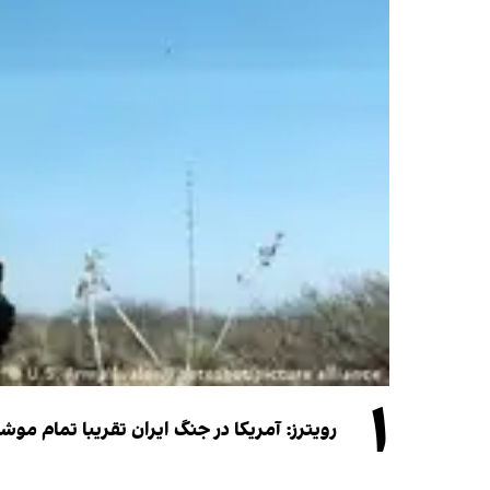
۱
رویترز: آمریکا در جنگ ایران تقریبا تمام موش