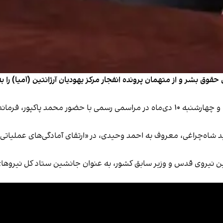
وق بشر و از متهمان پرونده انفجار مرکز یهودیان آرژانتین (آمیا) را
این حکم ششم دی‌ماه از سوی علی خامنه‌ای صادر شده و چهارشنبه ۱۰ دی‌ماه در مراسمی رس
 شاه‌چراغی، معروف به احمد وحیدی، در «ارتقای آمادگی‌های عملیاتی س
شین نیروی قدس و وزیر سابق کشور، به عنوان جانشین ستاد کل نیروه