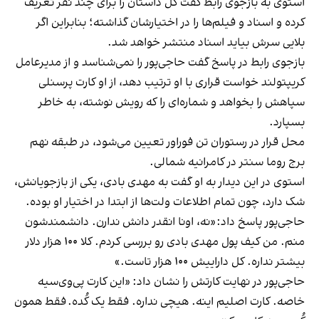
استوی به بازجوی رابط گفت کل داستان را برای چند نفر تعریف
کرده و اسناد و فیلم‌ها را در اختیارشان گذاشته؛ بنابراین اگر
بلایی سرش بیاید اسناد منتشر خواهد شد.
بازجوی رابط در پاسخ گفت حاجی‌پور را نمی‌شناسد و از مدیرعامل
کریپتولند خواست قراری با او ترتیب دهد، از او کارت پرسنلی
سپاهش را بخواهد و شماره‌ای را که رویش نوشته، به خاطر
بسپارد.
محل قرار در رستوران تن فوراور تعیین می‌شود، در طبقه نهم
برج روما سنتر در کامرانیه شمالی.
استوی در این دیدار به او گفت به مهدی بادی، یکی از بازجویانش،
شک دارد، چون تمام اطلاعات ولت‌ها از ابتدا در اختیار او بوده.
حاجی‌پور پاسخ داد: «نه، اونا انقدر دانش ندارن. دانشمندشون
منم. من کیف پول مهدی بادی رو بررسی کردم. کلا ۱۰۰ هزار دلار
بیشتر نداره. کل داراییش ۱۰۰ هزار تاست.»
حاجی‌پور در نهایت کارتش را نشان داد: «این کارت پی‌وی‌سیه
خاصه. کارت اصلیم اینه. هیچی نداره. فقط یک کُده. فقط همون