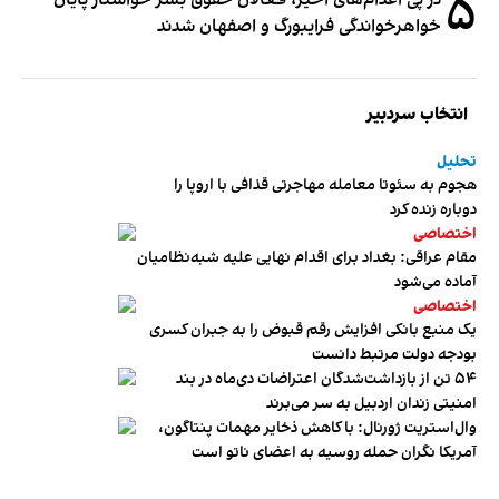
۵
در پی اعدام‌های اخیر، فعالان حقوق بشر خواستار پایان
خواهرخواندگی فرایبورگ و اصفهان شدند
انتخاب سردبیر
تحلیل
هجوم به سئوتا معامله مهاجرتی قذافی با اروپا را
دوباره زنده کرد
اختصاصی
مقام عراقی: بغداد برای اقدام نهایی علیه شبه‌نظامیان
آماده می‌شود
اختصاصی
یک منبع بانکی افزایش رقم قبوض را به جبران کسری
بودجه دولت مرتبط دانست
۵۴ تن از بازداشت‌شدگان اعتراضات دی‌ماه در بند
امنیتی زندان اردبیل به سر می‌برند
وال‌استریت ژورنال: با کاهش ذخایر مهمات پنتاگون،
آمریکا نگران حمله روسیه به اعضای ناتو‌ است