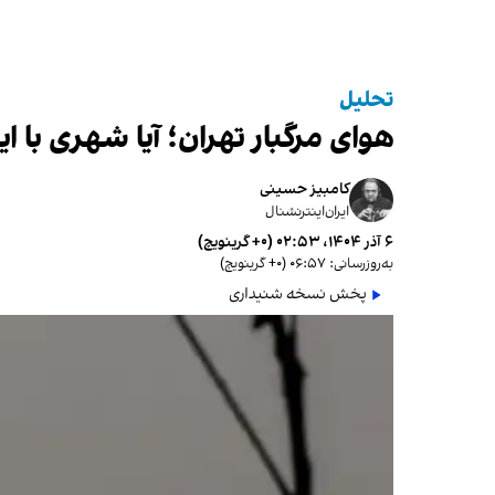
تحلیل
هوای مرگبار تهران؛ آیا شهری با ای
کامبیز حسینی
ایران‌اینترنشنال
۶ آذر ۱۴۰۴، ۰۲:۵۳ (‎+۰ گرینویچ)
به‌روزرسانی: ۰۶:۵۷ (‎+۰ گرینویچ)
پخش نسخه شنیداری