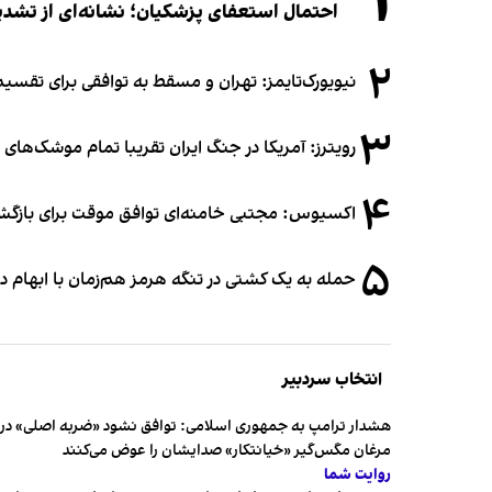
۱
احتمال استعفای پزشکیان؛ نشانه‌ای از تشد
۲
نیویورک‌تایمز: تهران و مسقط به توافقی برای تقسیم
۳
رویترز: آمریکا در جنگ ایران تقریبا تمام موشک‌های د
۴
اکسیوس: مجتبی خامنه‌ای توافق موقت برای بازگشای
۵
حمله به یک کشتی در تنگه هرمز هم‌زمان با ابهام در
انتخاب سردبیر
هشدار ترامپ به جمهوری اسلامی: توافق نشود «ضربه اصلی» در 
مرغان مگس‌گیر «خیانتکار» صدایشان را عوض می‌کنند
روایت شما