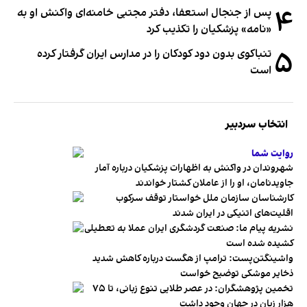
۴
پس از جنجال استعفا، دفتر مجتبی خامنه‌ای واکنش او به
«نامه» پزشکیان را تکذیب کرد
۵
تنباکوی بدون دود کودکان را در مدارس ایران گرفتار کرده
است
انتخاب سردبیر
روایت شما
شهروندان در واکنش به اظهارات پزشکیان درباره آمار
جاویدنامان، او را از عاملان کشتار خواندند
کارشناسان سازمان ملل خواستار توقف سرکوب
اقلیت‌های اتنیکی در ایران شدند
نشریه پیام ما: صنعت گردشگری ایران عملا به تعطیلی
کشیده شده است
واشینگتن‌پست: ترامپ از هگست درباره کاهش شدید
ذخایر موشکی توضیح خواست
تخمین پژوهشگران: در عصر طلایی تنوع زبانی، تا ۷۵
هزار زبان در جهان وجود داشت