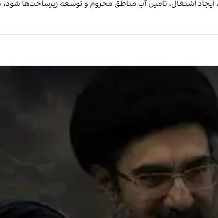
 تامین آب مناطق محروم و توسعه زیرساخت‌ها شود، در ۸۸ روز خاموشی اینترنت از میان رف