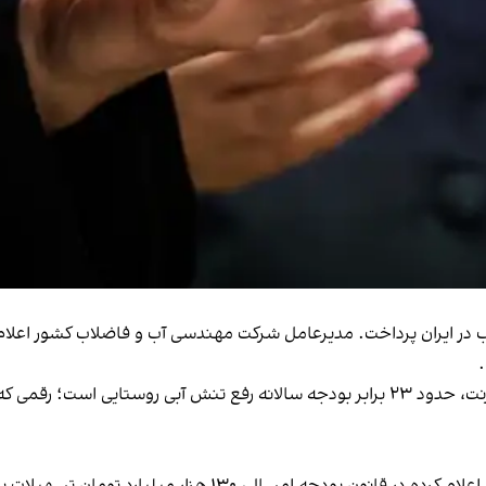
یعنی تنها خسارت مستقیم ناشی از ۸۸ روز قطعی اینترنت، حدود ۲۳ برابر بودجه سالانه رفع ت