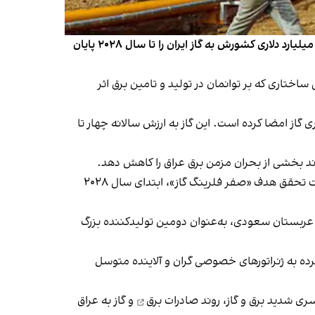
محمد شیاع السودانی، نخست‌وزیر عراق، اظهار امیدواری کرد در راستای تنوع‌بخشی به اقتصاد این کشور نفت‌خیز، وابستگی چهار میلیارد دلاری کشورش به گاز ایران را تا سال ۲۰۲۸ پایان
اهنگی ساختاری که بر توانمان در تولید و تامین برق اثر
ی گاز امضا کرده است. این گاز به ارزش سالانه چهار تا
واند بخشی از بحران مزمن برق عراق را کاهش دهد.
السودانی تاکید کرد برای نخستین بار در تاریخ عراق، برنامه‌ای روشن و اقداماتی روزانه برای حل این مساله در جریان است و مهلت تحقق هدف «صفر فلرینگ گاز»، ابتدای سال ۲۰۲۸
 عربستان سعودی، به‌عنوان دومین تولیدکننده بزرگ
 کرده به ژنراتورهای خصوصی گران و آلاینده متوسل
سری شدید برق و گاز،
روند صادرات برق
و گاز به عراق