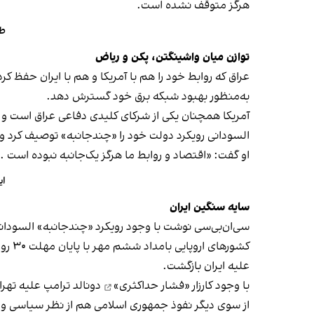
هرگز متوقف نشده است.
طر
توازن میان واشینگتن، پکن و ریاض
عراق که روابط خود را هم با آمریکا و هم با ایران حفظ ک
به‌منظور بهبود شبکه برق خود گسترش دهد.
آمریکا همچنان یکی از شرکای کلیدی دفاعی عراق است و حدود دو هزار و ۵۰۰ سرباز آمریکایی در 
السودانی رویکرد دولت خود را «چندجانبه» توصیف کرد و ا
او گفت: «اقتصاد و روابط ما هرگز یک‌جانبه نبوده است ..
ای
سایه سنگین ایران
سی‌ان‌بی‌سی نوشت با وجود رویکرد «چندجانبه» السودانی
کشورهای اروپایی بامداد ششم مهر با پایان مهلت ۳۰ روزه پیش‌بینی شده در قطعنامه شورای امنیت، مکانیسم ماشه را
علیه ایران بازگشت.
با وجود
کارزار «فشار حداکثری»
دونالد ترامپ علیه تهران،
از سوی دیگر نفوذ جمهوری اسلامی هم از نظر سیاسی و 