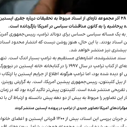
خبرگزاری رویترز گزارش داد وزارت دادگستری آمریکا جمعه ۲۸ آذر مجموعه تازه‌ای از اسناد مربوط به تح
ه پرحاشیه را به کانون مناقشات سیاسی در آمریکا بازگردانده است.
به یک مساله سیاسی حساس برای دونالد ترامپ، ريیس‌جمهوری آمریکا، 
ن اسناد بودند. با این حال، هنوز روشن نیست که انتشار محدود اسناد 
 بیشتری نیز منتشر خواهد شد.
 سند منتشرشده، اشاره‌های مستقیم به ترامپ بسیار اندک است. تنها
چکی با نام ترامپ نشان می‌دهد و تصویر دیگری نیز نسخه‌ای از کتاب ترامپ
یده شده بود، اما ترامپ هرگونه اطلاع از جرایم اپستین یا ارتکاب ت
 از بیل کلینتون، ريیس‌جمهوری پیشین آمریکا، است. به گزارش رویترز
تفریحی منتشر شده است. کلینتون پیش‌تر تاکید کرده بود که در زمان م
ر این تصاویر را مربوط به بیش از دو دهه پیش دانسته و ارتباط آن با 
وکرات‌های آمریکا تصاویر جدیدی از ترامپ در پرونده اپستین منتشر کردند
معاون دادستان کل آمریکا به کنگره اعلام کرده است که در جریان ب