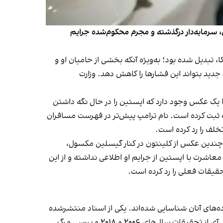
قیقات درباره جفری اپستین، سرمایه‌دار درگذشته و مجرم محکوم‌شده جرایم
تبدیل شده بود؛ به‌ویژه آنکه بخشی از حامیان او و
جدید بتواند این فشارها را کاهش دهد. وزارت
 یک عکس وجود دارد که اپستین را در حال نگه داشتن
 در سال ۱۹۹۷ را در کتابخانه خانه اپستین در نیویورک ثبت کرده است. نام ترامپ پیش‌تر در فهرست مسافران
خلف را رد کرده است.
، چندین عکس از کلینتون در کنار گیسلین مکسول،
عاشرت با اپستین از جرایم او اطلاعی نداشته و از این
تحقیقات فعلی را رد کرده است.
ررسی این اسناد، بیش از ۱۲۰۰ قربانی اپستین و اعضای خانواده‌های آنان شناسایی شده‌اند. یکی از اسناد منتشرشده
فهرستی شامل نام ۲۵۴ ماساژور بوده که تمامی نام‌ها در آن سانسور شده است. این مجموعه همچنین شامل پرونده‌های اف‌بی‌آی از تحقیقات سال‌های ۲۰۰۶ و ۲۰۱۸ و بررسی مرگ