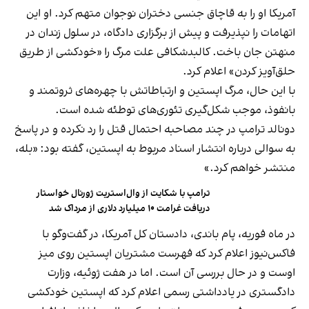
آمریکا او را به قاچاق جنسی دختران نوجوان متهم کرد. او این
اتهامات را نپذیرفت و پیش از برگزاری دادگاه، در سلول زندان در
منهتن جان باخت. کالبدشکافی علت مرگ را «خودکشی از طریق
حلق‌آویز کردن» اعلام کرد.
با این حال، مرگ اپستین و ارتباطاتش با چهره‌های ثروتمند و
بانفوذ، موجب شکل‌گیری تئوری‌های توطئه شده است.
دونالد ترامپ در چند مصاحبه احتمال قتل را رد نکرده و در پاسخ
به سوالی درباره انتشار اسناد مربوط به اپستین، گفته بود: «بله،
منتشر خواهم کرد.»
ترامپ با شکایت از وال‌استریت ژورنال خواستار
دریافت غرامت ۱۰ میلیارد دلاری از مرداک شد
در ماه فوریه، پام باندی، دادستان کل آمریکا، در گفت‌وگو با
فاکس‌نیوز اعلام کرد که فهرست مشتریان اپستین روی میز
اوست و در حال بررسی آن است. اما در هفت ژوئیه، وزارت
دادگستری در یادداشتی رسمی اعلام کرد که اپستین خودکشی