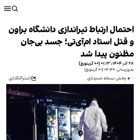
احتمال ارتباط تیراندازی دانشگاه براون
و قتل استاد ام‌آی‌تی؛ جسد بی‌جان
مظنون پیدا شد
۲۸ آذر ۱۴۰۴، ۰۱:۱۳ (‎+۰ گرینویچ)
به‌روزرسانی: ۰۴:۴۹ (‎+۰ گرینویچ)
پخش نسخه شنیداری
اشتراک‌گذاری