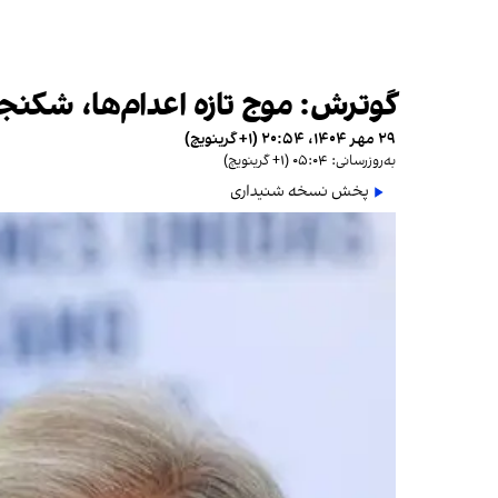
گوترش: موج تازه اعدام‌ها، شکنجه
۲۹ مهر ۱۴۰۴، ۲۰:۵۴ (‎+۱ گرینویچ)
به‌روزرسانی: ۰۵:۰۴ (‎+۱ گرینویچ)
پخش نسخه شنیداری