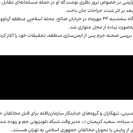
رلر ترکیه (haberler)، ۲۳ مهرماه در گزارشی در خصوص ترور نظری نوشت که او در حمله‌ م
بعد بر اثر شدت جراحات جان باخت.
بر اساس این گزارش، این رخداد حدود ساعت ۸:۳۰ شامگاه سه‌شنبه ۲۲ مهرماه در خیابان صا
به‌صورت پیاده از محل متواری شد.
ی بررسی صحنه جرم پس از ایمن‌سازی منطقه، تحقیقات خود را آغاز کر
منیتی، تبهکاران و گروه‌های جنایتکار سازمان‌یافته برای قتل مخالفان
ه سیاه»،
سعید کریمیان
، مدیر وقت شبکه تلویزیونی جم و ربوده شد
ری از ربایش یا تحویل مخالفان جمهوری اسلامی به تهران هستند.