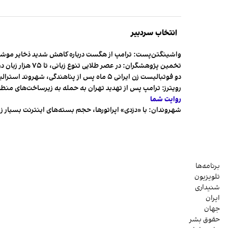
انتخاب سردبیر
واشینگتن‌پست: ترامپ از هگست درباره کاهش شدید ذخایر مو
تخمین پژوهشگران: در عصر طلایی تنوع زبانی، تا ۷۵ هزار زبان در جهان وجود داشت
دو فوتبالیست زن ایرانی ۵ ماه پس از پناهندگی، شهروند استرالیا شدند
رویترز: ترامپ پس از تهدید تهران به حمله به زیرساخت‌های منط
روایت شما
شهروندان:‌ با «دزدی» اپراتورها، حجم بسته‌های اینترنت بسیار ز
برنامه‌ها
تلویزیون
شنیداری
ایران
جهان
حقوق بشر