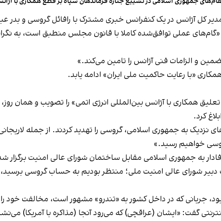
ام‌های جمهوری اسلامی در تشییع جنازه فرماندهان سپاه بر قطع همکاری‌ با آژانس 
 از مذاکره با مدیر کل آژانس در یک کنفرانس خبری مشترک با رافائل گروسی و ب
ام‌های عملی توافق‌شده کاملا با قانون مجلس منطبق است، به نگرانی
ضمین و الزامات فنی آژانس را تامین می‌کند.»
مکاری «با رعایت حاکمیت ملی ایران» ادامه یابد.
یق همکاری با آژانس بین‌المللی انرژی اتمی» را تصویب و همان روز، شو
وسی خواهیم رسید.»
روهای وفادار به جمهوری اسلامی مقابل ساختمان شورای عالی امنیت برگزار 
 دبیر شورای عالی امنیت ملی؛ منتظر بودیم به حساب گروسی برسید، 
کا مطرح بود، جریانی که در داخل کشور به «تندرو» مشهور است، مخالفت خود را 
ترنتی گفت: «ایشان (عراقچی) که می‌رود آنجا (مذاکره با آمریکا) می‌نشی