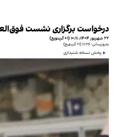
درخواست برگزاری نشست فوق‌العاد
۲۲ شهریور ۱۴۰۴، ۱۰:۱۱ (‎+۱ گرینویچ)
به‌روزرسانی: ۱۱:۲۶ (‎+۱ گرینویچ)
پخش نسخه شنیداری