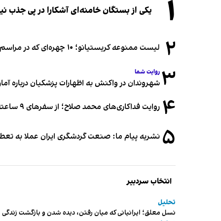
۱
یکی از بستگان خامنه‌ای آشکارا در پی جذب 
۲
لیست ممنوعه کریستیانو؛ ۱۰ چهره‌ای که در مراسم عروسی رونالدو و جورجینا جایی ندارند
۳
روایت شما
شهروندان در واکنش به اظهارات پزشکیان درباره آمار ج
۴
روایت فداکاری‌های محمد صلاح؛ از سفرهای ۹ ساعته تا خوابیدن زیر آسمان قاهره
۵
نشریه پیام ما: صنعت گردشگری ایران عملا به تع
انتخاب سردبیر
تحلیل
نسل معلق؛ ایرانیانی که میان رفتن، دیده شدن و بازگشت زندگی م