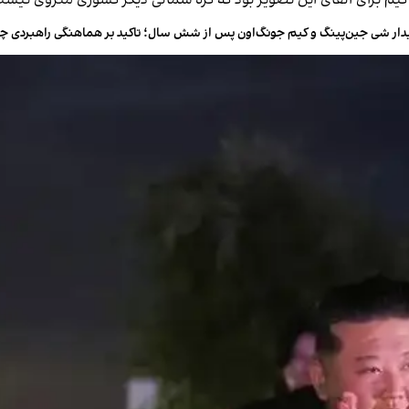
کیم برای القای این تصویر بود که کره شمالی دیگر کشوری منزوی نیست 
دار شی جین‌پینگ و کیم جونگ‌اون پس از شش سال؛ تاکید بر هماهنگی راهبردی چی