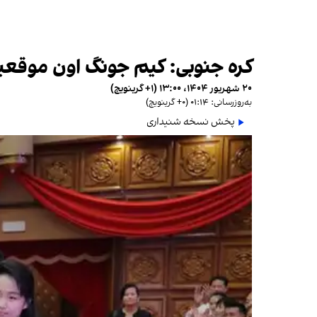
کره جنوبی: کیم جونگ اون موقعی
۲۰ شهریور ۱۴۰۴، ۱۳:۰۰ (‎+۱ گرینویچ)
به‌روزرسانی: ۰۱:۱۴ (‎+۰ گرینویچ)
پخش نسخه شنیداری