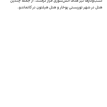
کسب‌وکارها نیز هدف آتش‌سوزی قرار گرفتند؛ از جمله چندین
هتل در شهر توریستی پوخار و هتل هیلتون در کاتماندو.