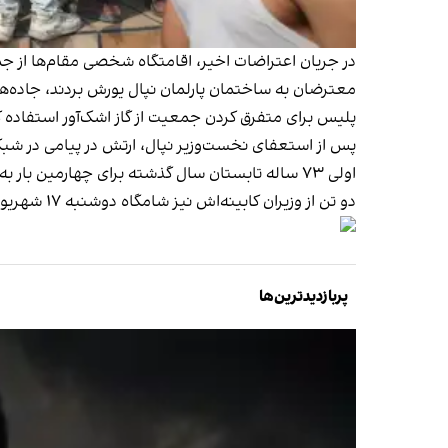
در جریان اعتراضات اخیر، اقامتگاه شخصی مقام‌ها از جم
معترضان به ساختمان پارلمان نپال یورش بردند، جاده‌ها 
پلیس برای متفرق کردن جمعیت از گاز اشک‌آور استفاده 
پس از استعفای نخست‌وزیر نپال، ارتش در پیامی در شب
اولی ۷۳ ساله تابستان سال گذشته برای چهارمین بار به‌عنوان چهاردهمین نخست‌وزیر نپال از زمان لغو سلطنت سوگند یاد کرده بود.
دو تن از وزیران کابینه‌اش نیز شامگاه دوشنبه ۱۷ شهریور استعفا دادند و اعلام کردند که از نظر اخلاقی نمی‌خواهند در دولت باقی بمانند.
پربازدیدترین‌ها