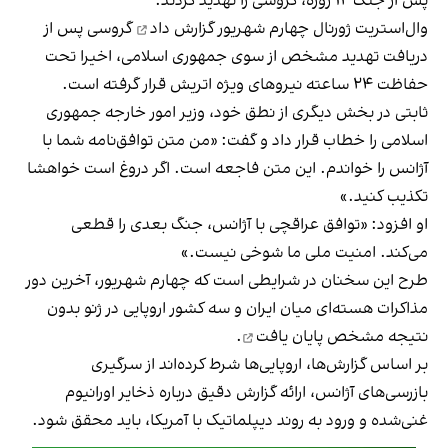
پس از جنگ ۱۲ روزه، گروسی را تهدید کردند.
وال‌استریت ژورنال چهارم شهریور
گزارش داد
گروسی پس از
دریافت تهدید مشخص از سوی جمهوری اسلامی، اخیرا تحت
حفاظت ۲۴ ساعته نیروهای ویژه اتریش قرار گرفته است.
ثابتی در بخش دیگری از نطق خود، وزیر امور خارجه جمهوری
اسلامی را خطاب قرار داد و گفت: «من متن توافق‌نامه شما با
آژانس را خواندم. این متن فاجعه است. اگر دروغ است خواهشا
تکذیب کنید.»
او افزود: «توافق عراقچی با آژانس، جنگ بعدی را قطعی
می‌کند. امنیت ملی ما شوخی نیست.»
طرح این سخنان در شرایطی است که چهارم شهریور، آخرین دور
مذاکرات هسته‌ای میان ایران و سه کشور اروپایی در ژنو بدون
نتیجه مشخص
پایان یافت
.
بر اساس گزارش‌ها، اروپایی‌ها شرط کرده‌اند از سرگیری
بازرسی‌های آژانس، ارائه گزارش دقیق درباره ذخایر اورانیوم
غنی‌شده و ورود به روند دیپلماتیک با آمریکا، باید محقق شود.