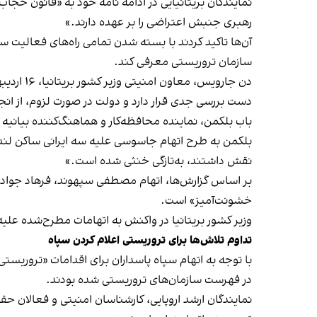
نمایندگان بریتانیایی در ادامه نامه خود به «قانون حجاب
رهبری جنبش اعتراضی را بر عهده دارند.»
آن‌ها تاکید کردند با بسته شدن تمامی راه‌های فعالیت س
سازمان تروریستی معرفی کند.
دن جارویس، معاون امنیتی وزیر کشور بریتانیا، ۱۶ اردیبهشت در واکنش به انتقاد یک نماینده پارلمان از تعلل لندن در تروریستی اعلام کردن سپاه پاسداران
دست بررسی جدی قرار دارد و دولت در صورت لزوم، از انج
باب بلکمن، نماینده محافظه‌کار و هماهنگ‌کننده بیانیه ع
بلکمن به طرح اتهام جاسوسی علیه سه ایرانی ساکن لندن
نقش داشتند، به‌تازگی خنثی شده است.»
بر اساس گزارش‌ها، اتهام مصطفی سپهوند، فرهاد جوادی‌
خشونت‌آمیز» است.
وزیر کشور بریتانیا در واکنش به اتهامات مطرح‌شده علیه
تداوم تلاش‌ها برای تروریستی اعلام کردن سپاه
با توجه به اتهام سپاه پاسداران برای اقدامات «تروریست
در فهرست سازمان‌های تروریستی شده بودند.
نمایندگان ارشد اروپایی، کارشناسان امنیتی و فعالان حقوق بشر، ۲۴ اردیبهشت با حضور در نشستی در پارلمان اروپا خواهان قرار گرفتن 