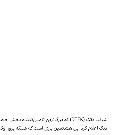
شرکت دتک (DTEK) که بزرگ‌ترین تامین‌کننده بخش خصوصی انرژی در اوکراین است، طبق دستور مقام‌های اوکراین، قطعی برق اضطراری را در منطقه جنوبی اودسا اعمال کرد.
دتک اعلام کرد این هشتمین باری است که شبکه برق اوکر