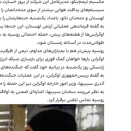
مکسیم تیمچنکو، مدیرعامل این شرکت از بروز خسارت شدید
سیستم‌های پدافند هوایی بیشتر از سوی متحدانمان را 
لهستان و متحدان ناتو، بامداد یک‌شنبه جت‌هایشان را بر
به گفته فرماندهی عملیاتی ارتش لهستان، این جت‌ها 
اوکراینی‌ها از هفته‌های پیش، حمله احتمالی روسیه به 
طولانی‌مدت در آستانه زمستان شود.
روسیه پیش‌تر هم با بمباران‌های مداوم، نیمی از ظرفیت ت
اوکراین بارها خواهان کمک فوری برای بازسازی شبکه ان
زلنسکی روز یک‌شنبه در بیانیه خود گفت که جنگنده‌های اف-۱۶ به‌عنوان بخشی از پدافند دفاعی این کشور برای مقابله با پهپادها و موشک‌های روسیه به پرواز
به گفته رییس‌جمهوری اوکراین، در این عملیات جنگنده
آندری سیبیها، وزیر امور خارجه اوکراین نیز این حمله را
روسیه تماس تلفنی برقرار کرد.