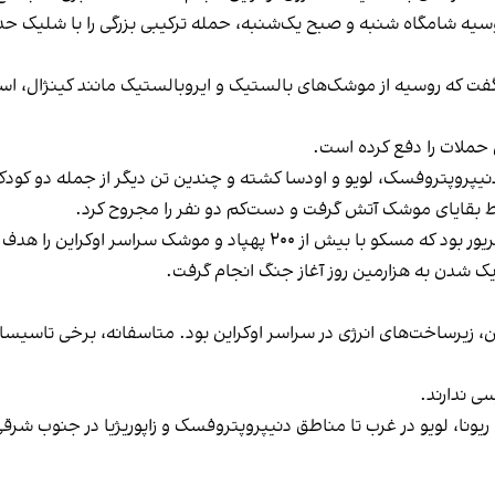
و گفت که روسیه از موشک‌های بالستیک و ایروبالستیک مانند کینژال، 
نیپروپتروفسک، لویو و اودسا کشته و چندین تن دیگر از جمله دو کود
بقایای موشک آتش گرفت و دست‌کم دو نفر را مجروح کرد.
ین را هدف قرار داد و در نتیجه آن، هفت نفر کشته شدند.
یک شدن به هزارمین روز آغاز جنگ انجام گرفت.
، زیرساخت‌های انرژی در سراسر اوکراین بود. متاسفانه، برخی تاسیسا
ی ندارند.
ریونا، لویو در غرب تا مناطق دنیپروپتروفسک و زاپوریژیا در جنوب شرق