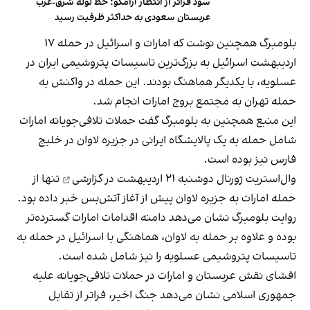
سود فراتر از انتظار آرامکو؛ خط لوله شرق-غرب
عربستان سعودی به حداکثر ظرفیت رسید
بلومبرگ همچنین نوشت که امارات و اسرائیل در حمله ۱۷
اردیبهشت اسرائیل به بزرگ‌ترین تاسیسات پتروشیمی ایران در
عسلویه، با یکدیگر هماهنگ بودند. این حمله در واکنش به
حمله تهران به مجتمع بروج امارات انجام شد.
این منبع همچنین به بلومبرگ گفت حملات تلافی‌جویانه امارات
شامل حمله به یک پالایشگاه ایرانی در جزیره لاوان در خلیج
فارس نیز بوده است.
وال‌استریت ژورنال دوشنبه ۲۱ اردیبهشت در
گزارشی
تنها از
حمله امارات به جزیره لاوان پیش از آغاز آتش‌بس خبر داده بود.
روایت بلومبرگ نشان می‌دهد دامنه اقدامات امارات گسترده‌تر
بوده و علاوه بر حمله به لاوان، هماهنگی با اسرائیل در حمله به
تاسیسات پتروشیمی عسلویه را نیز شامل شده است.
افشای نقش عربستان و امارات در حملات تلافی‌جویانه علیه
جمهوری اسلامی نشان می‌دهد جنگ اخیر، فراتر از تقابل