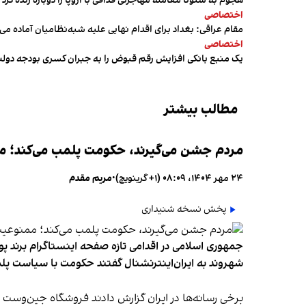
هجوم به سئوتا معامله مهاجرتی قذافی با اروپا را دوباره زنده کرد
اختصاصی
مقام عراقی: بغداد برای اقدام نهایی علیه شبه‌نظامیان آماده می
اختصاصی
یک منبع بانکی افزایش رقم قبوض را به جبران کسری بودجه دول
مطالب بیشتر
مردم جشن می‌گیرند، حکومت پلمب می‌کند؛ ممن
۲۴ مهر ۱۴۰۴، ۰۸:۰۹ (‎+۱ گرینویچ)
•
مریم مقدم
پخش نسخه شنیداری
جمهوری اسلامی در اقدامی تازه صفحه اینستاگرام برند پو
شهروند به ایران‌اینترنشنال گفتند حکومت با سیاست پلم