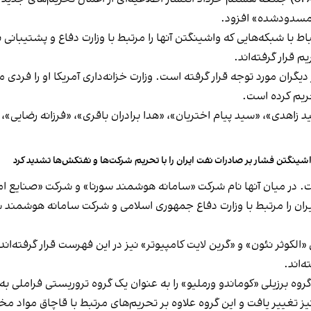
 مسدودشده» افزود.
اط با شبکه‌هایی که واشینگتن آنها را مرتبط با وزارت دفاع و پشتیبا
 قرار گرفته‌اند.
گران مورد توجه قرار گرفته است. وزارت خزانه‌داری آمریکا او را فردی
تحریم کرده است.
هدی»، «سید پیام اختریان»، «هدا برادران باقری»، «فرزانه رضایی»، 
شینگتن فشار بر صادرات نفت ایران را با تحریم شرکت‌ها و نفتکش‌ها تشدید کرد
 است. در میان آنها نام شرکت «سامانه هوشمند سورنا» و شرکت «صنای
 سیران را مرتبط با وزارت دفاع جمهوری اسلامی و شرکت سامانه هوشمند
ثر نئون» و «گرین لایت کامپیوتر» نیز در این فهرست قرار گرفته‌اند.
‌اند.
ام گروه برزیلی «کوماندو ورملیو» را به عنوان یک گروه تروریستی فرا
ه جنایی برزیلی «پریمیرو کوماندو دا کاپیتال» (PCC) نیز تغییر یافت و این گروه علاوه بر تحریم‌های 