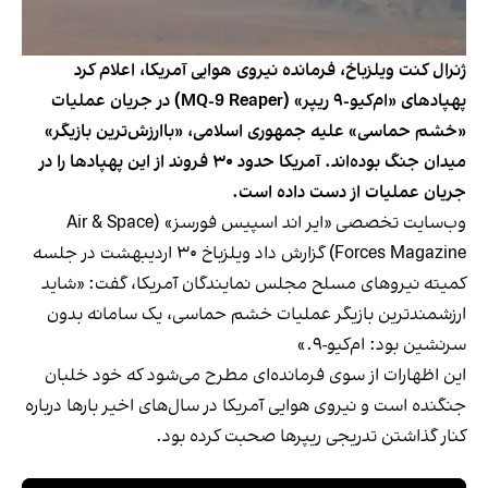
ژنرال کنت ویلزباخ، فرمانده نیروی هوایی آمریکا، اعلام کرد
پهپاد‌های «ام‌کیو-۹ ریپر» (MQ-9 Reaper) در جریان عملیات
«خشم حماسی» علیه جمهوری اسلامی، «باارزش‌ترین بازیگر»
میدان جنگ بوده‌اند. آمریکا حدود ۳۰ فروند از این پهپادها را در
جریان عملیات از دست داده است.
وب‌سایت تخصصی «ایر اند اسپیس فورسز» (Air & Space
Forces Magazine) گزارش داد ویلزباخ ۳۰ اردیبهشت در جلسه
کمیته نیروهای مسلح مجلس نمایندگان آمریکا، گفت: «شاید
ارزشمندترین بازیگر عملیات خشم حماسی، یک سامانه بدون
سرنشین بود: ام‌کیو-۹.»
این اظهارات از سوی فرمانده‌ای مطرح می‌شود که خود خلبان
جنگنده است و نیروی هوایی آمریکا در سال‌های اخیر بارها درباره
کنار گذاشتن تدریجی ریپرها صحبت کرده بود.