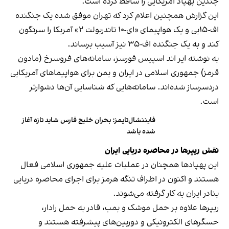
چندین پهپاد آمریکایی را ساقط کرده است.
این گزارش همچنین اعلام کرد که تهران موفق شده یک جنگنده
اف-۱۵یی و یک هواپیمای «ای-۱۰ تاندربولت ۲» آمریکا را سرنگون
کند و به یک جنگنده اف-۳۵ نیز آسیب برساند.
به نوشته ایر اند اسپیس فورسز، سامانه‌های فروسرخ (مادون
قرمز) جمهوری اسلامی در ایران و یمن برای هواپیماهای آمریکایی
دردسرساز شده‌اند. سامانه‌هایی که شناسایی آن‌ها دشوارتر
است.
فایننشال‌تایمز: بحران خلیج فارس شاید تازه آغاز
شده باشد
نقش ریپرها در محاصره دریایی ایران
این پهپادها همچنان در عملیات علیه جمهوری اسلامی فعال
هستند و اکنون در اطراف تنگه هرمز برای اجرای محاصره دریایی
بنادر ایران به کار گرفته می‌شوند.
ریپرها علاوه بر حمل موشک و بمب، قادر به حمل رادار،
حسگرهای الکترونیکی و دوربین‌های پیشرفته هستند و