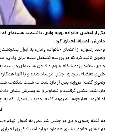
یکی از اعضای خانواده روزبه وادی، دانشمند هسته‌ای که ت
مادرش، اعتراف اجباری کرد.
وحید رضوی، از اعضای خانواده وادی، به ایران‌اینترنشنال گفت که او حدود ۱۸ ماه پیش، در پی مشاجره با روسای خو
رضوی تاکید کرد که در پرونده تشکیل شده برای وادی، م
طریق «فضای مجازی جذب موساد شد» و با آنها همکاری 
رضوی گفت: «روزبه پس از بازداشت به شدت شکنجه شد تا ج
بازداشت عکس گرفتند و تصاویر را به پسرش نشان دادند تا
او افزود: «بازجوها به روزبه گفته بودند در صورتی که ب
قو
به گفته رضوی وادی در چنین شرایطی به قبول اتهام «سا
نهادهای حقوق بشری همواره درباره اعتراف‌گیری اجباری و