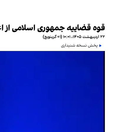
قوه قضاییه جمهوری اسلامی از اع
۲۲ اردیبهشت ۱۴۰۵، ۱۰:۰۱ (‎+۱ گرینویچ)
پخش نسخه شنیداری